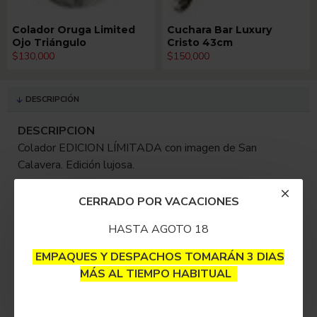
Colador Oruga Limited
Cuchara Bar Luxury
Ojo Triángulo
Cristo 43cm
$130,000
$150,000
DESCRIPCIÓN
DESCRIPCION
Colador EDICION LÍMITADA con imagen de San
Calavera. Edición lujosa.
Diseño exclusivo. Único en Curiocity. Único en Curiocity.
CERRADO POR VACACIONES
Tamaño grande para usar con Boston Shaker o Vaso
HASTA AGOTO 18
Ancho.
EMPAQUES Y DESPACHOS TOMARÁN 3 DIAS
Recibe también el nombre de colador de gusanillo o “
strainer”
.
MÁS AL TIEMPO HABITUAL
Se trata de un colador metálico de forma redondeada que
encaja perfectamente con el vaso mezclador y sirve de apoyo
a este a la hora de preparar cocteles.