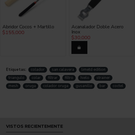
Al momento de servir la mezcla preparada en un vaso o copa
ya lista para consumir se debe encajar el colador oruga en la
parte superior
del vaso mezclador.
Abridor Cocos + Martillo
Acanalador Doble Acero
Inox
$155,000
Este atrapará todos los elementos sólidos y hará que la
$30,000
bebida pase al vaso o a la copa en perfecto estado líquido.
PRESENTACIÓN
Etiquetas:
colador
san calavera
limetd edition
No incluye caja.
triangulo
colar
filtrar
filtro
hielo
strainer
mesh
oruga
colador oruga
gusanillo
bar
coctel
MATERIAL
Acero inoxidable.
VISTOS RECIENTEMENTE
COLOR