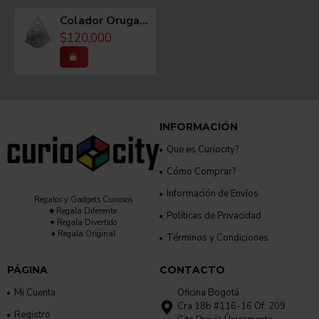
Colador Oruga Limited San Calavera
Acero.
$120,000
MEDIDAS
Largo: 14 cms
INFORMACIÓN
Ancho: 10.5 cms
Que es Curiocity?
Aproximado
Cómo Comprar?
Información de Envíos
Regalos y Gadgets Curiosos
♣ Regala Diferente
Políticas de Privacidad
PESO
♥ Regala Divertido
♦ Regala Original
Términos y Condiciones
50 a 80 gramos
PÁGINA
CONTACTO
Mi Cuenta
Oficina Bogotá
CUIDADOS / MANTENIMIENTO
Cra 18b #116-16 Of. 209
Registro