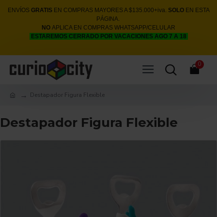
ENVÍOS
GRATIS
EN COMPRAS MAYORES A $135.000+iva.
SOLO
EN ESTA
PÁGINA.
NO
APLICA EN COMPRAS WHATSAPP/CELULAR
ESTAREMOS CERRADO POR VACACIONES AGO 7 A 18
0
Destapador Figura Flexible
Destapador Figura Flexible