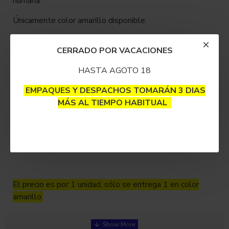
humana.
Únicamente color amarillo disponible.
CERRADO POR VACACIONES
Es flexible así que mueve sus brazos y piernas como
HASTA AGOTO 18
desees.
EMPAQUES Y DESPACHOS TOMARÁN 3 DIAS
Sus pies funcionan como succionador entonces se pega a
MÁS AL TIEMPO HABITUAL
las superficies.
Hecho en acero inoxidable y silicona.
El precio es por 1 unidad, sólo se entrega 1 en color
amarillo.