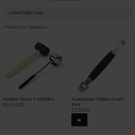
vaso quede mojado por debajo.
CARACTERÍSTICAS
Higiénico y práctico.
Productos Similares:
COMO SE USA
No se incluyen accesorios o vasos, precio solo incluye 1
bar mat.
Abridor Cocos + Martillo
Acanalador Doble Acero
Inox
$155,000
$30,000