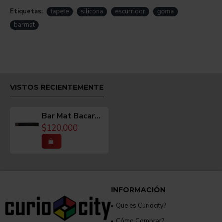
Etiquetas:
tapete
silicona
escurridor
goma
barmat
VISTOS RECIENTEMENTE
Bar Mat Bacardi Negro 60cm
$120,000
INFORMACIÓN
Que es Curiocity?
Cómo Comprar?