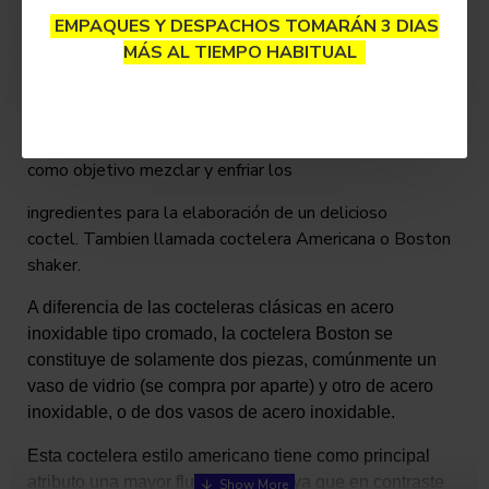
lujosa, pesada, gruesa, estilo Boston en acero
EMPAQUES Y DESPACHOS TOMARÁN 3 DIAS
inoxidable.
MÁS AL TIEMPO HABITUAL
Se entregan 2 tines, el grande y el pequeño.
El estilo Boston es el modelo de coctelera cuyo uso
más se ha extendido en los bares americanos y tiene
como objetivo mezclar y enfriar los
ingredientes para la elaboración de un delicioso
coctel. Tambien llamada coctelera Americana o Boston
shaker.
A diferencia de las cocteleras clásicas en acero
inoxidable tipo cromado, la coctelera Boston se
constituye de solamente dos piezas,
comúnmente un
vaso de vidrio (se compra por aparte) y otro de acero
inoxidable
, o de dos vasos de acero inoxidable.
Esta coctelera estilo americano tiene como principal
atributo una mayor fluidez de uso, ya que en contraste