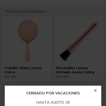
Productos Compatibles:
Colador Julep Luxury
Macerador Luxury
Cobre
Estriado Acero Cobre
$55,000
$60,000
DESCRIPCIÓN
CERRADO POR VACACIONES
Tin y Mini Tin tallados en patrón de diamantes, 100%
HASTA AGOTO 18