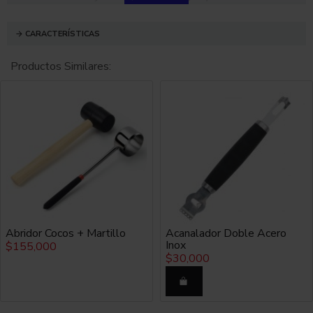
con otros modelos, no se requiere enroscar para tapar
la coctelera.
CARACTERÍSTICAS
Encuentra más productos en
Productos Similares:
www.productosparabar.com
CARACTERISTICAS
Coctelera tin y mini tin en acero inoxidable.
COMO SE USA
Abridor Cocos + Martillo
Acanalador Doble Acero
El uso de esta coctelera es muy fácil, se colocan los
Inox
$155,000
ingredientes en el vaso de vidrio (se compra por aparte)
$30,000
y se cubre con el vaso de acero de manera que las bocas
de los vasos queden encontradas, se cierra firmemente y
se agita, para abrirla se golpea ligeramente en un