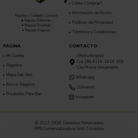
Cómo Comprar?
Cobre.
Información de Envíos
Regalos y Gadgets Curiosos
♣ Regala Diferente
Políticas de Privacidad
♥ Regala Divertido
♦ Regala Original
Términos y Condiciones
MEDIDAS
Diametro: 9.5 cms
PÁGINA
CONTACTO
Mi Cuenta
Oficina Bogotá
Alto: 18 cms
Cra 18b #116-16 Of. 209
Registro
Cita Previa Únicamente
Aproximado
Mapa Del Sitio
Whatsapp
Buscar Regalos
Llámanos
CAPACIDAD
Productos Para Bar
Instagram
28oz y 18oz
© 2012-2026, Derechos Reservados
PPB Comercializadora SAS. Colombia
PESO