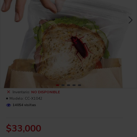
Inventario:
NO DISPONIBLE
Modelo:
CC-X1042
14054 visitas
$33,000