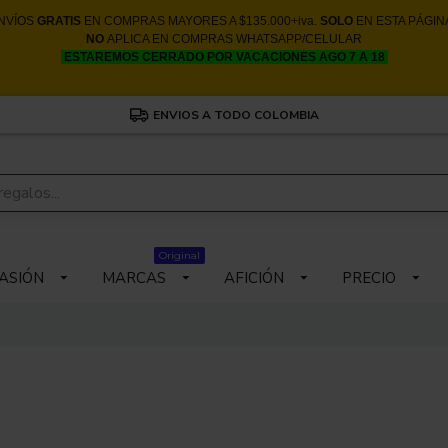
NVÍOS
GRATIS
EN COMPRAS MAYORES A $135.000+iva.
SOLO
EN ESTA PÁGIN
NO
APLICA EN COMPRAS WHATSAPP/CELULAR
ESTAREMOS CERRADO POR VACACIONES AGO 7 A 18
ENVIOS A TODO COLOMBIA
Original
ASIÓN
MARCAS
AFICIÓN
PRECIO