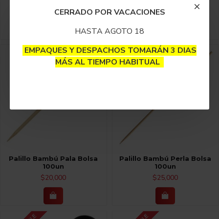
$30,000
$25,000
CERRADO POR VACACIONES
HASTA AGOTO 18
EMPAQUES Y DESPACHOS TOMARÁN 3 DIAS
MÁS AL TIEMPO HABITUAL
Palillo Bambú Pala Bolsa
Palillo Bambú Perla Bolsa
100un
100un
$20,000
$25,000