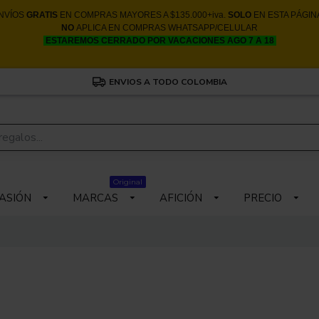
NVÍOS
GRATIS
EN COMPRAS MAYORES A $135.000+iva.
SOLO
EN ESTA PÁGIN
NO
APLICA EN COMPRAS WHATSAPP/CELULAR
ESTAREMOS CERRADO POR VACACIONES AGO 7 A 18
ENVIOS A TODO COLOMBIA
Original
ASIÓN
MARCAS
AFICIÓN
PRECIO